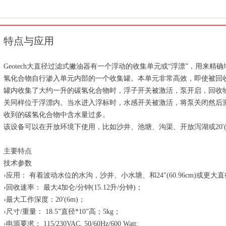
特点与应用
Geotech大直径过滤式撇油器有一个浮动的收集单元或“浮漂”，用来精
氢化合物自行渗入单元内部的一个收集罐。本单元非常高效，即使被回
罐内收集了大约一升的碳氢化合物时，浮子开关被激活，泵开启，回收
关同样位于浮漂内。当水进入浮标时，水感开关被激活，将泵关闭然后
收到的碳氢化合物中含水量过多。
该设备可以在开放环境下使用，比如沙井、池塘、沟渠、开放泻湖或20′(
主要特点
技术参数
›应用： 有着波动水位的水沟，沙井、小水塘、和24″(60.96cm)或更大
›回收速率： 最大4加仑/分钟(15.12升/分钟)；
›最大工作深度：20′(6m)；
›尺寸/重量： 18.5”直径*10”高；5kg；
›电源要求： 115/230VAC, 50/60Hz/600 Watt;