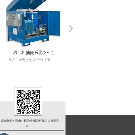
넲
气相抽提系统(SVE)
单井和多井交流电抽提系
ILer无控制器气动式碳氢
SpOILer无控制器气动式碳氢
统
物回收系统是一款不需要
化合物回收系统是一款不需要
器，简易、高效的撇油器
控制器，简易、高效的撇油器
，可用于从最小5厘米或
产品，可用于从最小5厘米或
口径的井中回收轻质或重
更大口径的井中回收轻质或重
相液体。SpOILer包括
质非水相液体。SpOILer包括
用气动循环进行工作的气
了利用气动循环进行工作的气
，可随液面上下浮动而始
动泵，可随液面上下浮动而始
定在轻质油层中（也能通
终固定在轻质油层中（也能通
进用来回收重油）、并且
过改进用来回收重油）、并且
亲油疏水特性的吸油膜装
具备亲油疏水特性的吸油膜装
以及地面提供动力的空压
置，以及地面提供动力的空压
还可以加装满罐探头，并
机。还可以加装满罐探头，并