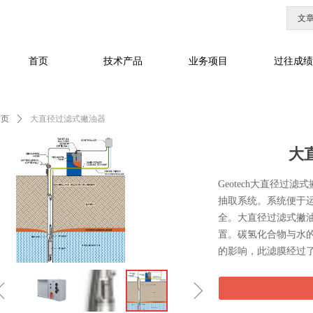
文
首页
技术产品
业务项目
过往成绩
首页
ꄲ
大直径过滤式撇油器
大
Geotech大直径
抽取系统。系统便于
全。大直径过滤式撇
置。碳氢化合物与水
的影响，此滤膜经过
ꁆ
ꁇ