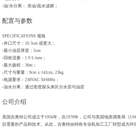
›油/水分离： 亲油/疏水滤膜；
配置与参数
SPECIFICATIONS 规格
›井口尺寸：10.3cm 或更大；
›最小油层厚度：5cm
›回收流量：1.9 L/min；
›最大扬程：30m；
›尺寸与重量：9cm x 142cm; 23kg
›电源要求：230VAC 50/60Hz；
›油水分离：通过密度探头来区分水层与油层
公司介绍
美国吉奥特公司成立于1956年，在1978年，公司与美国地质调查局（U
目需要的产品和技术。从此，吉奥特由特殊专业机加工工厂转型成为环