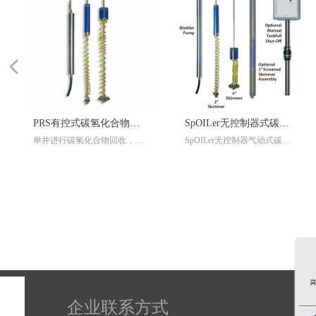
넳
RS有控式碳氢化合物回
SpOILer无控制器式碳氢
土壤
井进行碳氢化合物回收，若
SpOILer无控制器气动式碳氢
SpO
系统
化合物回收系统
要对回收的流量，以及碳氢
化合物回收系统是一款不需要
化合
合物进入抽提井的流量进行
控制器，简易、高效的撇油器
控制
控，从而优化做业效果，则
产品，可用于从最小5厘米或
产品
要控制器来调节回收系统的
更大口径的井中回收轻质或重
更大
作流量。 Geotech 还可以提
质非水相液体。SpOILer包括
质非水
 PRC 式有控制器碳氢化合
了利用气动循环进行工作的气
了利
回收系统，即在 SpOILer 基
动泵，可随液面上下浮动而始
动泵
上安装控制器，通过对气动
终固定在轻质油层中（也能通
终固
环的控制来调整抽提量。
过改进用来回收重油）、并且
过改
具备亲油疏水特性的吸油膜装
具备
置，以及地面提供动力的空压
置，
企业联系方式
机。还可以加装满罐探头，并
机。