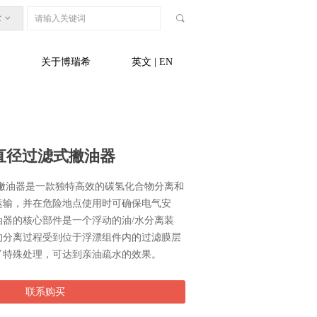
章
ꀁ
끠
关于博瑞希
英文 | EN
直径过滤式撇油器
过滤式撇油器是一款独特高效的碳氢化合物分离和
运输，并在危险地点使用时可确保电气安
油器的核心部件是一个浮动的油/水分离装
的分离过程受到位于浮漂组件内的过滤膜层
了特殊处理，可达到亲油疏水的效果。
联系购买