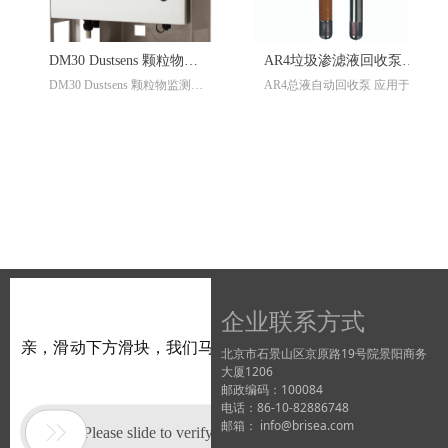
DM30 Dustsens 颗粒物监
AR4垃圾渗滤液回收泵总
DM30 Dustsens 颗粒物监测器
AR4总液自动回收泵 应用于泵
测器
液回收泵
是一款自动化空气质量传感
送漂浮碳氢化合物, 渗滤液以
器，用于测量 PM10、PM2.5
及冷凝液和污水。AR4可不需
和 PM1。此设备专为那些需要
要控制器自动运行，所有泵的
准确、可靠和简单操作的应用
运行部件均安装在泵体内。该
而设计。Dustsens 提供持续监
泵的设计可承受最恶劣的腐蚀
测室外灰尘水平的功能。测量
性环境，如垃圾填埋场，矿
数据实时上传至 Sonitus Cloud
场，修复场地，地下储液罐
平台，用于自动分析、报告和
等。
合规性检查。
企业联系方式
北京市石景山区京原路19号院景阳商务
大厦1206
邮政编码：100084
电话：86-10-82886748
邮箱： info@brisea.com