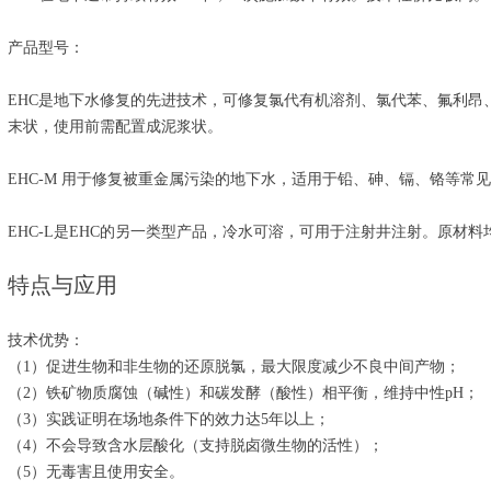
产品型号：
EHC是地下水修复的先进技术，可修复氯代有机溶剂、氯代苯、氟利昂
末状，使用前需配置成泥浆状。
EHC-M 用于修复被重金属污染的地下水，适用于铅、砷、镉、铬等常
EHC-L是EHC的另一类型产品，冷水可溶，可用于注射井注射。原材料
特点与应用
技术优势：
（1）促进生物和非生物的还原脱氯，最大限度减少不良中间产物；
（2）铁矿物质腐蚀（碱性）和碳发酵（酸性）相平衡，维持中性pH；
（3）实践证明在场地条件下的效力达5年以上；
（4）不会导致含水层酸化（支持脱卤微生物的活性）；
（5）无毒害且使用安全。