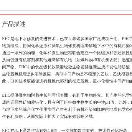
产品描述
EHC是地下水修复的先进技术，已在世界诸多国家广泛成功应用。EH
物质组成，协同化学还原和厌氧生物修复机理降解地下水中的有机污染物
通过一系列的物理、化学和微生物进程联合建立一个比碳源和强还原性
从而促进有机溶剂和其他难降解有机物（如爆炸物和有机氯农药）迅速
间产物。EHC中的食品级长效碳源经微生物发酵逐渐生成挥发性脂肪酸（
生物脱氯机理是β-消除反应，典型中间产物是不稳定的乙炔，乙炔很容
此，EHC技术更能促进有机氯代溶剂的彻底脱氯，最小化毒性中间产物
EHC提供微生物附着生长的理想表面，有利于生物修复。其产生的化学
成的还原性矿物质钝化，且有利于维持微生物生长的中性pH值。此外，
与地下水的综合化学作用协同产生有利于有机污染物降解的地质化学条
生有利影响，从而实际上扩大了实际有效影响区域。
EHC在地下通常持续有效4-6年，一次施加数年有效。技术性价比极高。