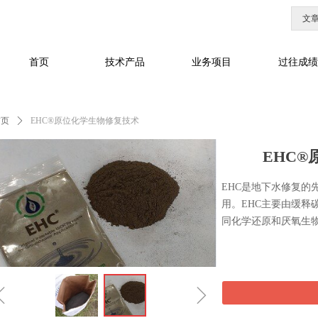
文
首页
技术产品
业务项目
过往成绩
首页
ꄲ
EHC®原位化学生物修复技术
EHC
EHC是地下水修复的
用。EHC主要由缓释
同化学还原和厌氧生
ꁆ
ꁇ