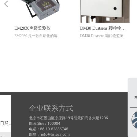
넳
DM30 Dustsens 颗粒物监
AR4垃圾渗滤液回收泵总
DM30 Dustsens 颗粒物监测器
AR4总液自动回收泵 应用于泵
测器
液回收泵
是一款自动化空气质量传感
送漂浮碳氢化合物, 渗滤液以
器，用于测量 PM10、PM2.5
及冷凝液和污水。AR4可不需
和 PM1。此设备专为那些需要
要控制器自动运行，所有泵的
准确、可靠和简单操作的应用
运行部件均安装在泵体内。该
而设计。Dustsens 提供持续监
泵的设计可承受最恶劣的腐蚀
测室外灰尘水平的功能。测量
性环境，如垃圾填埋场，矿
数据实时上传至 Sonitus Cloud
场，修复场地，地下储液罐
平台，用于自动分析、报告和
等。
合规性检查。
企业联系方式
北京市石景山区京原路19号院景阳商务大厦1206
邮政编码：100084
电话：86-10-82886748
邮箱： info@brisea.com