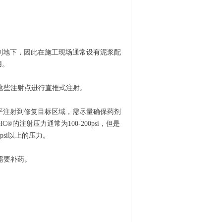
射到地下，因此在施工现场通常设有泥浆配
用。
这些注射点进行直推式注射。
水平注射到修复目标区域，需尽量确保药剂
®的注射压力通常为100-200psi，但是
si以上的压力。
需要补药。
；