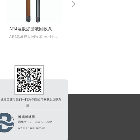
넲
吉奥特废液回收罐 (PRC)
PRS有控式碳氢化合物回
吉奥特废液回收罐 (PRC) 是一
单井进行碳氢化合物回收，若
被动式撇油器
收系统
款利用浮动进水口来分离和回
需要对回收的流量，以及碳氢
收漂浮于地下水上层的轻质碳
化合物进入抽提井的流量进行
氢化合物的被 动式撇油器。污
掌控，从而优化做业效果，则
染物顺着光滑的内壁被收集到
需要控制器来调节回收系统的
设备底部，待到收集罐满了以
工作流量。 Geotech 还可以提
后，将设备提到地面上，然 后
供 PRC 式有控制器碳氢化合
通过收集罐底部的排放阀将污
物回收系统，即在 SpOILer 基
染物排出。
础上安装控制器，通过对气动
循环的控制来调整抽提量。