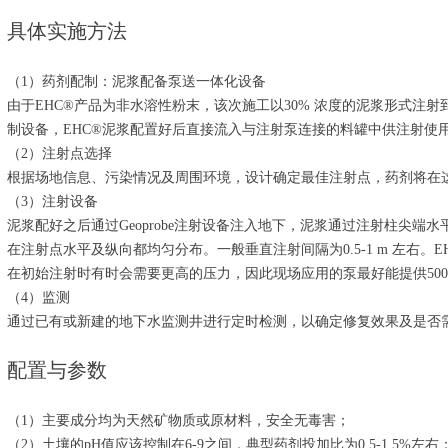
具体实施方法
（1）药剂配制：泥浆配备泵送一体化设备
由于EHC®产品为非水溶性粉末，该次施工以30% 浓度的泥浆形式注
制设备，EHC®泥浆配置好后直接流入与注射泵连接的料罐中供注射使
（2）注射点选择
根据场地信息、污染情况及周围环境，设计确定最佳注射点，药剂将在
（3）注射设备
泥浆配好之后通过Geoprobe注射设备注入地下，泥浆通过注射柱尖端
在注射点水平及纵向都均匀分布。一般垂直注射间隔为0.5-1 m 左右。EHC
在初始注射时有时会需要更高的压力，因此现场应用的泵最好能提供500p
（4）监测
通过已有或新建的地下水监测井进行定时检测，以确定修复效果及是否
配置与参数
（1）主要成分均为天然矿物质或原材料，安全无毒害；
（2）土壤的pH值应该控制在6-9之间，典型药剂投加比为0.5-1.5%左右