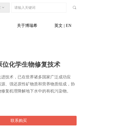
章
ꀁ
끠
关于博瑞希
英文 | EN
®原位化学生物修复技术
先进技术，已在世界诸多国家广泛成功应
碳源、强还原性矿物质和营养物质组成，协
物修复机理降解地下水中的有机污染物。
联系购买