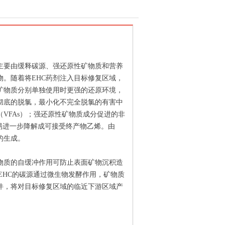
C主要由缓释碳源、强还原性矿物质和营养
。随着将EHC药剂注入目标修复区域，
矿物质分别单独使用时更强的还原环境，
彻底的脱氯，最小化不完全脱氯的有害中
VFAs）；强还原性矿物质成分促进的非
易进一步降解成可接受终产物乙烯。由
的生成。
物质的自缓冲作用可防止表面矿物沉积造
EHC的碳源通过微生物发酵作用，矿物质
件，将对目标修复区域的临近下游区域产