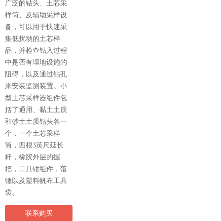
广泛的钻头、土芯采
样筒、及辅助采样设
备，可以用于快速采
集低扰动的土芯样
品，并检查钻入过程
中是否有埋地设施的
阻碍，以及通过钻孔
来安装监测装置。小
型土芯采样器组件包
括了通用、黏土土质
和砂土土质钻头各一
个，一个土芯采样
筒，四根3英尺延长
杆，橡胶外层的握
把，工具钳组件，落
锤以及塑料帆布工具
袋。
联系购买