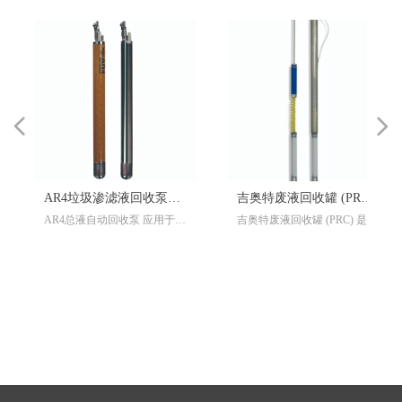
넳
넲
AR4垃圾渗滤液回收泵总
吉奥特废液回收罐 (PRC)
AR4总液自动回收泵 应用于泵
吉奥特废液回收罐 (PRC) 是一
液回收泵
被动式撇油器
送漂浮碳氢化合物, 渗滤液以
款利用浮动进水口来分离和回
及冷凝液和污水。AR4可不需
收漂浮于地下水上层的轻质碳
要控制器自动运行，所有泵的
氢化合物的被 动式撇油器。污
运行部件均安装在泵体内。该
染物顺着光滑的内壁被收集到
泵的设计可承受最恶劣的腐蚀
设备底部，待到收集罐满了以
性环境，如垃圾填埋场，矿
后，将设备提到地面上，然 后
场，修复场地，地下储液罐
通过收集罐底部的排放阀将污
等。
染物排出。