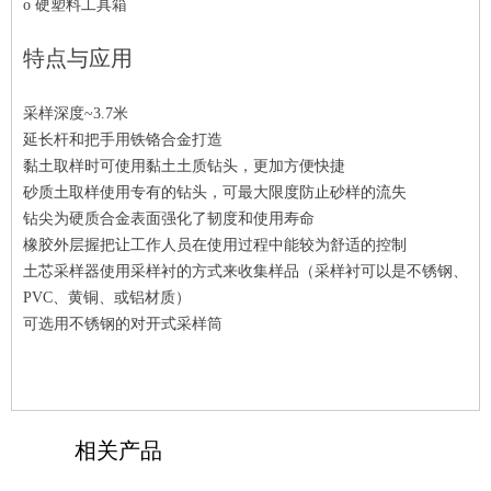
o
硬塑料工具箱
特点与应用
采样深度~3.7米
延长杆和把手用铁铬合金打造
黏土取样时可使用黏土土质钻头，更加方便快捷
砂质土取样使用专有的钻头，可最大限度防止砂样的流失
钻尖为硬质合金表面强化了韧度和使用寿命
橡胶外层握把让工作人员在使用过程中能较为舒适的控制
土芯采样器使用采样衬的方式来收集样品（采样衬可以是不锈钢、
PVC、黄铜、或铝材质）
可选用不锈钢的对开式采样筒
相关产品