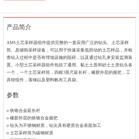
产品简介
AMS土芯采样器组件提供完整的一套应用广泛的钻头、土芯采样
筒、及辅助采样设备，可以用于快速采集低扰动的土芯样品，并检
查钻入过程中是否有埋地设施的阻碍，以及通过钻孔来安装监测装
置。小型土芯采样器组件包括了通用、黏土土质和砂土土质钻头各
一个，一个土芯采样筒，四根3英尺延长杆，橡胶外层的握把，工
具钳组件，落锤以及塑料帆布工具袋。
参数
o
铁铬合金延长杆
o
橡胶外层的铁铬合金握把
o
钻头为不锈钢材质，钻尖具有硬质合金表面加工
o
土芯采样筒为碳钢材质